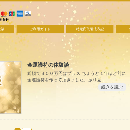
験談
ご利用ガイド
特定商取引法表記
金運護符の体験談
総額で３００万円はプラス ちょうど１年ほど前に
金運護符を作って頂きました。振り返…
続きを読む